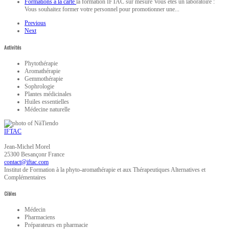
Formations à la carte
la formation IFTAC sur mesure Vous êtes un laboratoire :
Vous souhaitez former votre personnel pour promotionner une...
Previous
Next
Activités
Phytothérapie
Aromathérapie
Gemmothérapie
Sophrologie
Plantes médicinales
Huiles essentielles
Médecine naturelle
IFTAC
Jean-Michel
Morel
25300
Besançonr
France
Institut de Formation à la phyto-aromathérapie et aux Thérapeutiques Alternatives et
Complémentaires
Cibles
Médecin
Pharmaciens
Préparateurs en pharmacie