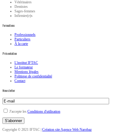
Vétérinaires
Dentistes
Sages-femmes
Infirmier(e)s
Formations
Professionnels
Particuliers
À la carte
Présentation
L'institut IFTAC
Le formateur
Mentions légales
Politique de confidentialité
Contact
Newsletter
J'accepte les
Conditions d'utilisation
Copyright © 2021 IFTAC |
Création site Agence Web Narobaz