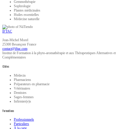
Gemmothérapie
Sophrologie
Plantes médicinales
Huiles essentielles
Médecine naturelle
IFTAC
Jean-Michel
Morel
25300
Besançonr
France
Institut de Formation à la phyto-aromathérapie et aux Thérapeutiques Alternatives et
Complémentaires
Cibles
Médecin
Pharmaciens
Préparateurs en pharmacie
Vétérinaires
Dentistes
Sages-femmes
Infirmier(e)s
Formations
Professionnels
Particuliers
À la carte